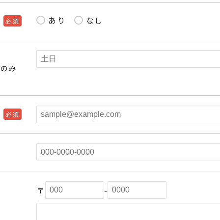
あり
なし
必須
方のみ
必須
〒
-